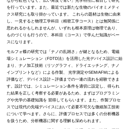
ながら虹色でなく、広い角度で青い」光学特性に着目して研究
を行っています。また、最近では新たな生物のバイオミメティ
クス研究にも取り掛かっています。 これらの題材は生物に由来
し、一見すると物理工学科目（精密工学コース）とは無関係に
思われるかもしれませんが、いずれも根本原理は物理であり、
ものづくりも行うので、本科目（コース）で学んだ知識がベー
スになります。
モルフォ蝶の研究では「ナノの乱雑さ」が鍵となるため、電磁
場シミュレーション（FDTD法）を活用した光デバイス設計に始
まり、ナノ加工技術（リソグラフィ、ドライエッチング、ナノ
インプリントなど）による作製、 光学測定やSEM/AFMによる
評価など、デバイス設計～評価までの一連の流れを経験できま
す。設計では、シミュレーション条件を適切に設定し、得られ
た結果を正しく考察する必要があるため、まずはプログラミン
グや光学の基礎知識を 習得してもらいます。また、作製プロセ
スでは現代の先端デバイスにおいて必要不可欠な微細加工技術
について学べます。さらに、評価プロセスでは多くの分析機器
を扱うため、分析機器に関する理解も深められます。