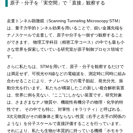
原子・分子を「実空間」で「直接」観察する
走査トンネル顕微鏡（Scanning Tunneling Microscopy:STM）
は、量子力学的トンネル効果を用いることで、鋭い金属先端を
ナノスケールで走査して、原子や分子を一個ずつ観察すること
ができます。 物理工学科目（精密工学コース）の中でも最も小
さな世界を探索していている研究室が原子制御プロセス領域で
す。
さらに私たちは、STMを用いて、原子・分子を観察するだけで
は満足せず、可視光やX線などの電磁波を、測定時に同時に組み
合わせることにより、ナノレベルでの電子励起、発光分光、振
動分光を行います。 私たちが構築したこの新しい複合解析装置
は、世界に例を見ない、“ここ”にしかない装置です。研究対象
は、さまざまなナノ物質や、機能性有機分子の物理・化学的特
性です。 その中でも特に、対掌性（キラリティ）と呼ばれる、
3次元物質がその鏡像体と重ならない性質（右手と左手の関係の
ような）を分子スケールで直接評価することを行っています。
それにより、私たち生物が本質的に持っている機構「ホモキラ