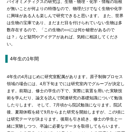
バイオミメティクスの研究は、生物・物理・化学・情報の垣根
が無いことが何よりの特徴なので、物理だけでなく生物や化学
に興味がある人も楽しんで研究できると思います。 また、世界
は生物の宝庫であり、まだまだ目を付けられていない生物は多
数存在するので、「この生物の○○には何か秘密があるので
は？」など疑問やアイデアがあれば、気軽に相談してくださ
い。
4年生の1年間
4年生の4月はじめに研究室配属があります。原子制御プロセス
領域の場合には、4月下旬までには研究室内でグループが決定し
ます。前期は、修士の学生の下で、実際に装置を用いた実験技
術を学んだり、論文を読んで関連研究の基礎知識について勉強
したりします。 そして、7月頃から院試勉強になります。院試
後、夏期休暇を経て9月からまた研究を開始しますが、この頃に
は研究テーマが決まります。後期も引き続き、修士の学生と一
緒に実験しつつ、卒論に必要なデータを取得してもらいます。